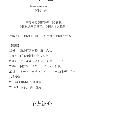
Nao Yamamoto
伝統工芸士
山本打刃物 (創業2013年) 初代
- 各種鍛造両刃包丁、各種ナイフ製造 -
生年月日：1979.11.10 出生地：大阪府豊中市
【履歴】
1998 浅井打刃物製作所に入社
1999 (有)加茂藤刃物に入社
2008 オールニッポンナイフショー出展
2009 関アウトドアナイフショー出展
2013 オールニッポンナイフショー in 神戸 アル
ス賞受賞
2013.4.1 山本打刃物創業
2019.3 伝統工芸士認定
​子方紹介