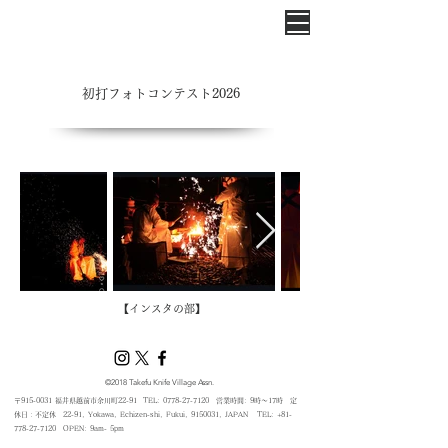
​初打フォトコンテスト2026
​【インスタの部】
©2018 Takefu Knife Village Assn.
​〒915-0031 福井県越前市余川町22-91 TEL:
0778-27-7120
営業時間: 9時～17時 定
休日：不定休
22-91, Yokawa, Echizen-shi, Fukui,
9150031
, JAPAN TEL:
+81-
778-27-7120
​ OPEN: 9am- 5pm